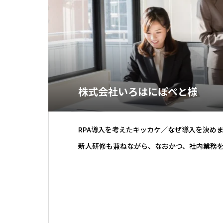
株式会社いろはにぽぺと様
RPA導入を考えたキッカケ／なぜ導入を決め
新人研修も兼ねながら、なおかつ、社内業務
めに、RP