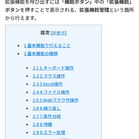
拡張機能を呼び出すには
「機能ボタン」
中の
「拡張機能」
ボタン
を押すことで表示される、
拡張機能管理
という箇所
から行えます。
目次
[
非表示
]
1
基本機能で行えること
2
基本機能の種類
2.1
1.キーボード操作
2.2
2.マウス操作
2.3
3.Excel操作
2.4
4.ファイル操作
2.5
5.Webブラウザ操作
2.6
6.繰り返し
2.7
7.条件分岐
2.8
8.待機
2.9
9.エラー処理