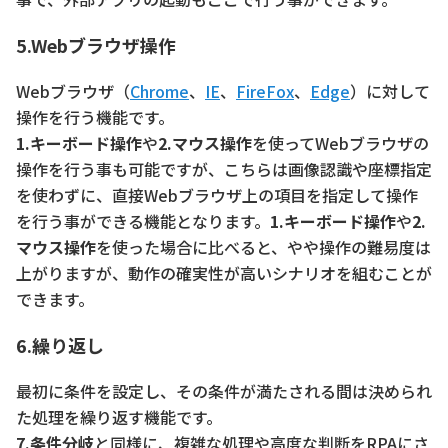
5.Webブラウザ操作
Webブラウザ（
Chrome
、
IE
、
FireFox
、
Edge
）に対して
操作を行う機能です。
1.キーボード操作
や
2.マウス操作
を使ってWebブラウザの
操作を行う事も可能ですが、こちらは画像認識や座標指定
を使わずに、直接Webブラウザ上の項目を指定して操作
を行う事ができる機能となります。
1.キーボード操作
や
2.
マウス操作
を使った場合に比べると、やや操作の難易度は
上がりますが、動作の確実性が高いシナリオを組むことが
できます。
6.繰り返し
最初に条件を設定し、その条件が満たされる間は決められ
た処理を繰り返す機能です。
7.条件分岐
と同様に、複雑な処理や高度な判断をRPAにさ