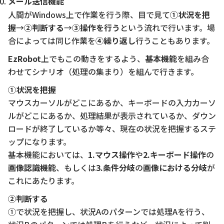
メール送信機能
人間がWindows上で作業を行う際、目で見て
①状況を把
握
→
②判断する
→
③操作を行う
という流れで行います。場
合によっては同じ作業を
④繰り返し
行うこともあります。
EzRobot
上でもこの動きをするよう、
基本機能
を組み合
わせてシナリオ（処理の集まり）を組んで行きます。
①状況を把握
マウスカーソルがどこにあるか、キーボードの入力カーソ
ルがどこにあるか、処理結果が表示されているか、ダウン
ロードが終了しているか等々、現在の状況を把握するステ
ップになります。
基本機能においては、
1.マウス操作
や
2.キーボード操作
の
画像認識機能
、もしくは
3.条件分岐
の
画像における分岐
が
これにあたります。
②判断する
①で状況を把握し、状況Aのパターンでは処理Aを行う、