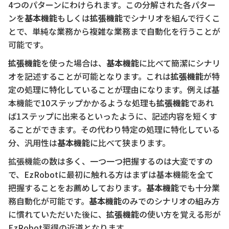
4つのパターンにわけられます。この分解された各パター
ンを
基本機能
もしくは
拡張機能
でシナリオを組んで行くこ
とで、単純な業務から複雑な業務まで自動化を行うことが
可能です。
拡張機能
を使った場合は、
基本機能
に比べて簡潔にシナリ
オを記述することが可能となります。これは
拡張機能
が特
定の処理に特化していることが理由になります。例えば基
本機能で10ステップかかるような処理も
拡張機能
であれ
ば1ステップに出来るといったように、記述内容を短くす
ることができます。その代わり特定の処理に特化している
分、汎用性は
基本機能
に比べて狭まります。
拡張機能の数は多く、一つ一つ把握するのは大変ですの
で、EzRobotに最初に触れる方はまずは基本機能を全て
把握することをお薦めしております。
基本機能
でも十分業
務自動化が可能です。
基本機能
のみでのシナリオの組み方
に慣れていただいた後に、
拡張機能
の使い方を覚える形が
EzRobot習得の近道となります。