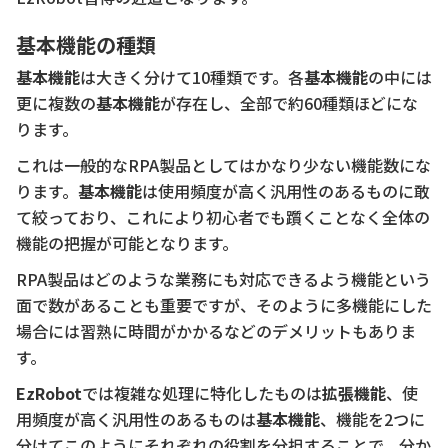
基本機能の種類
基本機能
は大きく分けて10種類です。各
基本機能
の中には
更に複数の
基本機能
が存在し、全部で約60種類ほどにな
ります。
これは一般的なRPA製品としてはかなり少ない機能数にな
ります。
基本機能
は使用頻度が高く汎用性のあるものに敢
て絞っており、これにより初心者でも躓くことなく全体の
機能の把握が可能となります。
RPA製品はどのような業務にも対応できるよう機能という
面で数があることも重要ですが、そのように多機能にした
場合には習熟に時間がかかるなどのデメリットもありま
す。
EzRobot
では複雑な処理に特化したものは
拡張機能
、使
用頻度が高く汎用性のあるものは
基本機能
、機能を2つに
分けてこのようにそれぞれの役割を分担することで、分か