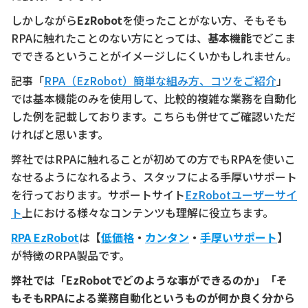
しかしながら
EzRobot
を使ったことがない方、そもそも
RPAに触れたことのない方にとっては、
基本機能
でどこま
でできるということがイメージしにくいかもしれません。
記事「
RPA（EzRobot）簡単な組み方、コツをご紹介
」
では基本機能のみを使用して、比較的複雑な業務を自動化
した例を記載しております。こちらも併せてご確認いただ
ければと思います。
弊社ではRPAに触れることが初めての方でもRPAを使いこ
なせるようになれるよう、スタッフによる手厚いサポート
を行っております。サポートサイト
EzRobotユーザーサイ
ト
上における様々なコンテンツも理解に役立ちます。
RPA EzRobot
は【
低価格
・
カンタン
・
手厚いサポート
】
が特徴のRPA製品です。
弊社では「EzRobotでどのような事ができるのか」「そ
もそもRPAによる業務自動化というものが何か良く分から