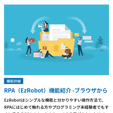
能で […]
機能詳細
RPA（EzRobot）機能紹介 -ブラウザから
ダウンロードしたファイルを開く方法-
EzRobotはシンプルな機能と分かりやすい操作方法で、
RPAにはじめて触れる方やプログラミング未経験者でもす