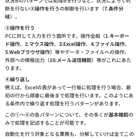
状況Bのパターンでは処理Bを行うなど、状況によって判
断を行ない
③操作を行う
の制御を行います（
7.条件分
岐
）。
③操作を行う
PCに対して入力を行う箇所です。操作全般（
1.キーボー
ド操作
、
2.マウス操作
、
3.Excel操作
、
4.ファイル操作
、
5.Webブラウザ操作
）等やデータ・ファイルへの操作、
外部への情報出力（
10.メール送信機能
）等がこれにあた
ります。
④繰り返し
例えば、Excelの表があって一行毎に処理を行う場合、最
初の行から順番に最後まで処理を行います。このようにあ
る条件内で繰り返す処理を行うパターンがあります。
この①～④の各パターンについて、その多くが
基本機能
の
みで処理を記述することが可能です。
自動化を行う対象となる業務も、分解していけば全てこの