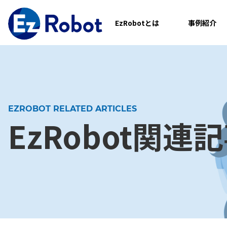
EzRobotとは
事例紹介
EZROBOT RELATED ARTICLES
EzRobot関連