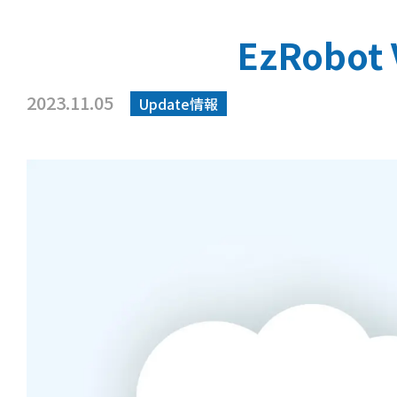
EzRobo
2023.11.05
Update情報