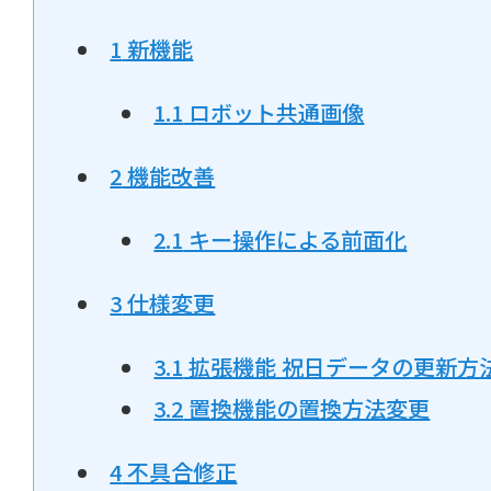
1
新機能
1.1
ロボット共通画像
2
機能改善
2.1
キー操作による前面化
3
仕様変更
3.1
拡張機能 祝日データの更新方
3.2
置換機能の置換方法変更
4
不具合修正