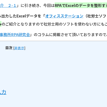
紹介 ２-１
」に引き続き、今回は
RPAでExcelのデータを整形
出力したExcelデータを「
オフィスステーション
（社労士ソフ
み
のご紹介となりますので社労士用のソフトを使わない方にも
事務所RPA研究会
」のコラムに掲載させて頂いておりますので
目次
[
非表示
]
入力