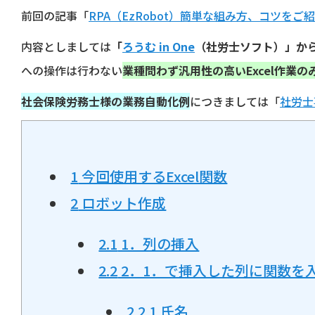
前回の記事「
RPA（EzRobot）簡単な組み方、コツをご
内容としましては
「
ろうむ in One
（社労士ソフト）」から
への操作は行わない
業種問わず汎用性の高いExcel作業の
社会保険労務士様の業務自動化例
につきましては「
社労士
1
今回使用するExcel関数
2
ロボット作成
2.1
1．列の挿入
2.2
2．1．で挿入した列に関数を
2.2.1
氏名