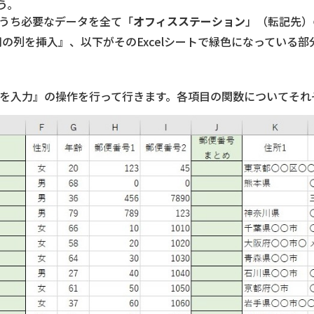
う。
うち必要なデータを全て「
オフィスステーション
」（転記先）
・整形用の列を挿入』、以下がそのExcelシートで緑色になって
関数を入力』の操作を行って行きます。各項目の関数についてそ