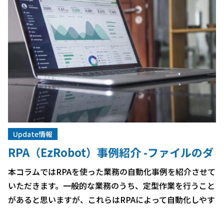
Update情報
RPA（EzRobot）事例紹介 -ファイルのダ
ウンロード・展開およびファイル名の変
本コラムではRPAを使った業務の自動化事例を紹介させて
更-
いただきます。一般的な業務のうち、定型作業を行うこと
があると思いますが、これらはRPAによって自動化しやす
い分野です。 ・具体的にどのような作業が自動化できる